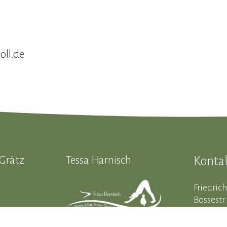
ll.de
Grätz
Tessa
Harnisch
Konta
Friedrich
Bossestr.
06886 Lu
Wittenb