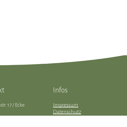
kt
Infos
str. 17 / Ecke
Impressum
Datenschutz
therstadt
Kontaktanfrage
erg
Erklärung zur