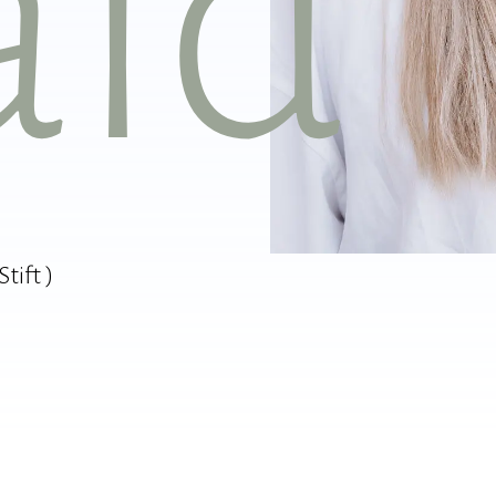
ld
tift )