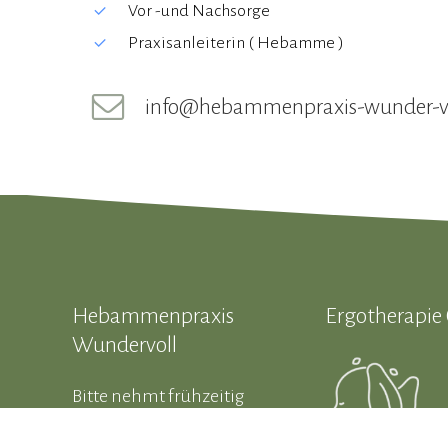
Vor -und Nachsorge
Praxisanleiterin ( Hebamme )
info@hebammenpraxis-wunder-vo
Hebammenpraxis
Ergotherapie
Wundervoll
Bitte nehmt frühzeitig
(zu Beginn der
Schwangerschaft)