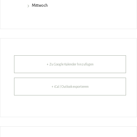
Mittwoch
+ Zu Google Kalender hinzufügen
+ iCal / Outlook exportieren